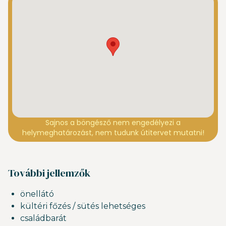
Sajnos a böngésző nem engedélyezi a
helymeghatározást, nem tudunk útitervet mutatni!
További jellemzők
önellátó
kültéri főzés / sütés lehetséges
családbarát