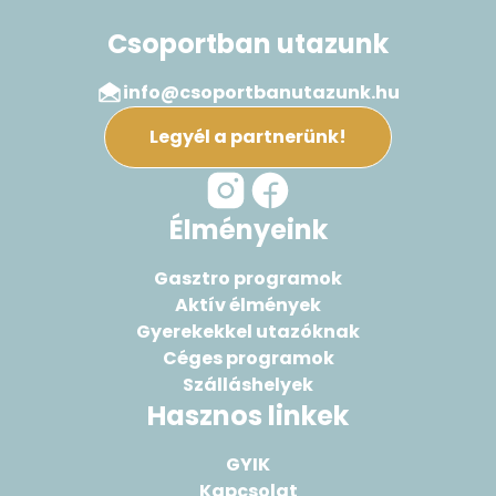
Csoportban utazunk
info@csoportbanutazunk.hu
Legyél a partnerünk!
Élményeink
Gasztro programok
Aktív élmények
Gyerekekkel utazóknak
Céges programok
Szálláshelyek
Hasznos linkek
GYIK
Kapcsolat