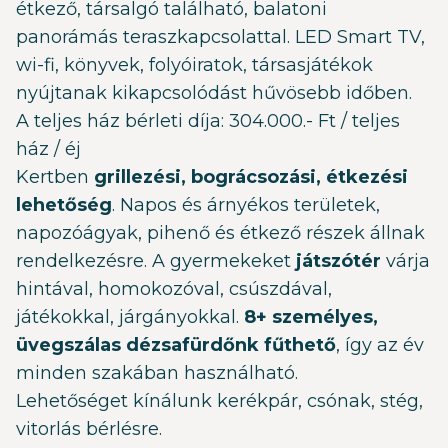
étkező, társalgó található, balatoni
panorámás teraszkapcsolattal. LED Smart TV,
wi-fi, könyvek, folyóiratok, társasjátékok
nyújtanak kikapcsolódást hűvösebb időben.
A teljes ház bérleti díja: 304.000.- Ft / teljes
ház / éj
Kertben
grillezési, bográcsozási, étkezési
lehetőség
. Napos és árnyékos területek,
napozóágyak, pihenő és étkező részek állnak
rendelkezésre. A gyermekeket
játszótér
várja
hintával, homokozóval, csúszdával,
játékokkal, járgányokkal.
8+ személyes,
üvegszálas dézsafürdőnk fűthető
, így az év
minden szakában használható.
Lehetőséget kínálunk kerékpár, csónak, stég,
vitorlás bérlésre.