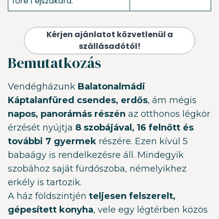
főre 1 éjszakára:
Kérjen ajánlatot közvetlenül a
szállásadótól!
Bemutatkozás
Vendégházunk
Balatonalmádi
Káptalanfüred csendes, erdős
, ám mégis
napos, panorámás részén
az otthonos légkör
érzését nyújtja
8 szobájával, 16 felnőtt és
további 7 gyermek
részére. Ezen kívül 5
babaágy is rendelkezésre áll. Mindegyik
szobához saját fürdőszoba, némelyikhez
erkély is tartozik.
A ház földszintjén
teljesen felszerelt,
gépesített konyha
, vele egy légtérben közös