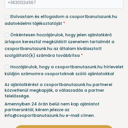
Elolvastam és elfogadom a csoportbanutazunk.hu
adatvédelmi tájékoztatóját
*
Önkéntesen hozzájárulok, hogy jelen ajánlatkérő
űrlapon keresztül megküldött üzenetem tartalmát a
csoportbanutazunk.hu az általam kiválasztott
szolgáltató(k) számára továbbítsa
*
Hozzájárulok, hogy a csoportbanutazunk.hu hírlevelet
küldjön számomra csoportoknak szóló ajánlatokkal
Az ajánlatkérést a csoportbanutazunk.hu partnerei
közvetlenül megkapják, a válaszadás a partner
felelőssége.
Amennyiben 24 órán belül nem kap ajánlatot
partnerünktől, kérem jelezze az
info@csoportbanutazunk.hu e-mail címen.