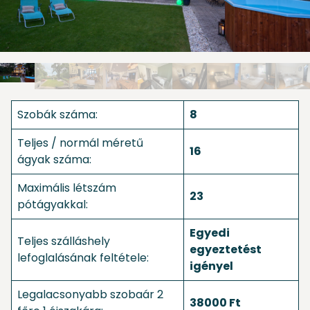
Szobák száma:
8
Teljes / normál méretű
16
ágyak száma:
Maximális létszám
23
pótágyakkal:
Egyedi
Teljes szálláshely
egyeztetést
lefoglalásának feltétele:
igényel
Legalacsonyabb szobaár 2
38000 Ft