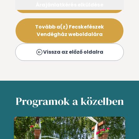
Árajánlatkérés elküldése
Tovább a(z) Fecskefészek
Vendégház weboldalára
Vissza az előző oldalra
Programok a közelben