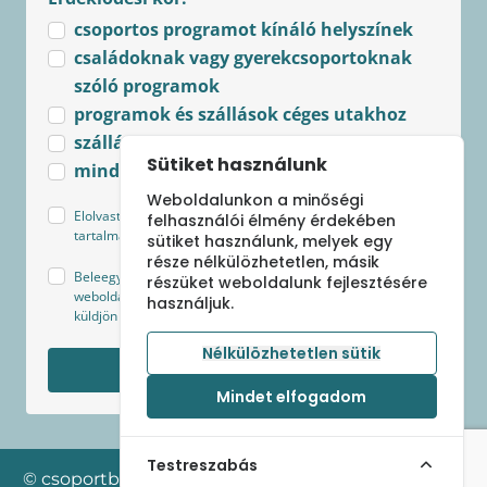
csoportos programot kínáló helyszínek
családoknak vagy gyerekcsoportoknak
szóló programok
programok és szállások céges utakhoz
szállások csoportoknak
Sütiket használunk
minden újdonság
Weboldalunkon a minőségi
Elolvastam és elfogadom az
Adatkezelési tájékoztató
felhasználói élmény érdekében
tartalmát.
sütiket használunk, melyek egy
része nélkülözhetetlen, másik
Beleegyezek, hogy Sápi Szilvia - csoportbanutazunk.hu
részüket weboldalunk fejlesztésére
weboldal az általam megjelölt kategóriákban hírlevelet
használjuk.
küldjön a legfrissebb ajánlatokról és aktuális hírekről.
Nélkülözhetetlen sütik
Feliratkozom
Mindet elfogadom
Testreszabás
© csoportban utazunk 2024 Minden jog fenntartva