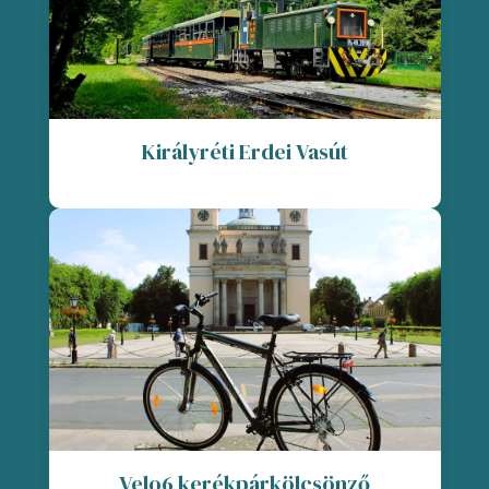
Királyréti Erdei Vasút
Velo6 kerékpárkölcsönző