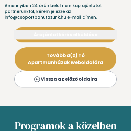
Amennyiben 24 órán belül nem kap ajánlatot
partnerünktől, kérem jelezze az
info@csoportbanutazunk.hu e-mail címen.
Árajánlatkérés elküldése
Tovább a(z) Tó
Apartmanházak weboldalára
Vissza az előző oldalra
Programok a közelben