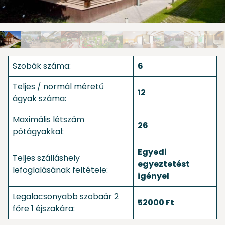
Szobák száma:
6
Teljes / normál méretű
12
ágyak száma:
Maximális létszám
26
pótágyakkal:
Egyedi
Teljes szálláshely
egyeztetést
lefoglalásának feltétele:
igényel
Legalacsonyabb szobaár 2
52000 Ft
főre 1 éjszakára: