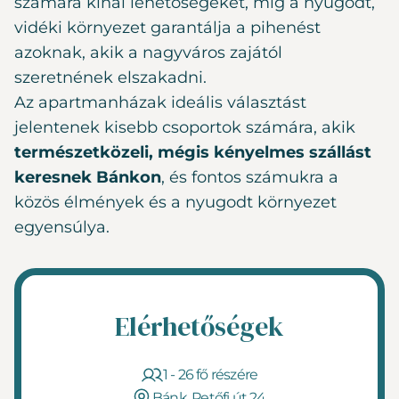
számára kínál lehetőségeket, míg a nyugodt,
vidéki környezet garantálja a pihenést
azoknak, akik a nagyváros zajától
szeretnének elszakadni.
Az apartmanházak ideális választást
jelentenek kisebb csoportok számára, akik
természetközeli, mégis kényelmes szállást
keresnek Bánkon
, és fontos számukra a
közös élmények és a nyugodt környezet
egyensúlya.
Elérhetőségek
1 - 26 fő részére
Bánk, Petőfi út 24.