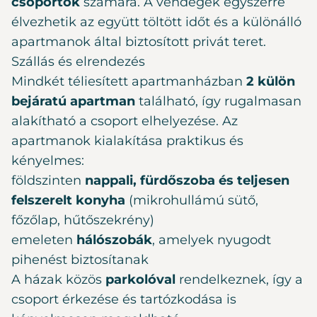
csoportok
számára. A vendégek egyszerre
élvezhetik az együtt töltött időt és a különálló
apartmanok által biztosított privát teret.
Szállás és elrendezés
Mindkét téliesített apartmanházban
2 külön
bejáratú apartman
található, így rugalmasan
alakítható a csoport elhelyezése. Az
apartmanok kialakítása praktikus és
kényelmes:
földszinten
nappali, fürdőszoba és teljesen
felszerelt konyha
(mikrohullámú sütő,
főzőlap, hűtőszekrény)
emeleten
hálószobák
, amelyek nyugodt
pihenést biztosítanak
A házak közös
parkolóval
rendelkeznek, így a
csoport érkezése és tartózkodása is