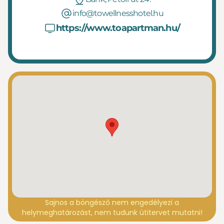
info@towellnesshotel.hu
https://www.toapartman.hu/
Sajnos a böngésző nem engedélyezi a
helymeghatározást, nem tudunk útitervet mutatni!