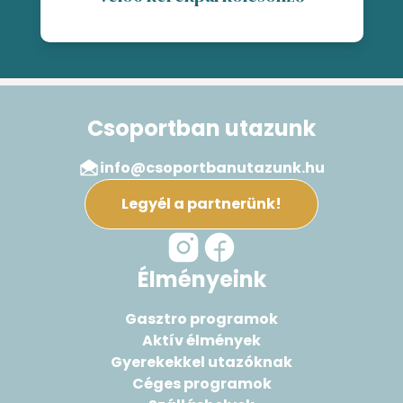
Csoportban utazunk
info@csoportbanutazunk.hu
Legyél a partnerünk!
Élményeink
Gasztro programok
Aktív élmények
Gyerekekkel utazóknak
Céges programok