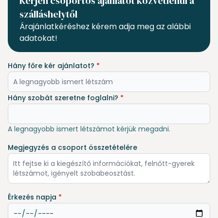
Kérjen csoportos ajánlatot közvetlenül a
szálláshelytől
Árajánlatkéréshez kérem adja meg az alábbi
adatokat!
Hány főre kér ajánlatot?
*
Hány szobát szeretne foglalni?
*
A legnagyobb ismert létszámot kérjük megadni.
Megjegyzés a csoport összetételére
Érkezés napja
*