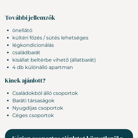
További jellemzők
önellátó
kültéri főzés / sütés lehetséges
légkondicionálás
családbarát
kisállat beltérbe vihető (állatbarát)
4 db különálló apartman
Kinek ajánlott?
Családokból álló csoportok
Baráti társaságok
Nyugdíjas csoportok
Céges csoportok