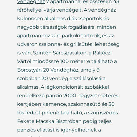
Vendégház
7 apartmannal és összesen 43
férőhellyel várja vendégeit. A vendégház
különösen alkalmas diákcsoportok és
nagyobb társaságok fogadására, minden
apartmanhoz zárt parkoló tartozik, és az
udvaron szalonna- és grillsütési lehetőség
is van. Szintén Sárospatakon, a Rákóczi
Vártól mindössze 100 méterre található a
Borostyán 20 Vendégház
, amely 9
szobában 30 vendég elszállásolására
alkalmas. A légkondicionált szobákkal
rendelkező panzió 2000 négyzetméteres
kertjében kemence, szalonnasütő és 30
fős fedett pihenő található, a szomszédos
Fekete Macska Bisztróban pedig teljes
panziós ellátást is igényelhetnek a