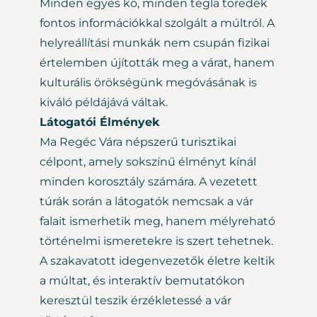
Minden egyes kő, minden tégla töredék
fontos információkkal szolgált a múltról. A
helyreállítási munkák nem csupán fizikai
értelemben újították meg a várat, hanem
kulturális örökségünk megóvásának is
kiváló példájává váltak.
Látogatói Élmények
Ma Regéc Vára népszerű turisztikai
célpont, amely sokszínű élményt kínál
minden korosztály számára. A vezetett
túrák során a látogatók nemcsak a vár
falait ismerhetik meg, hanem mélyreható
történelmi ismeretekre is szert tehetnek.
A szakavatott idegenvezetők életre keltik
a múltat, és interaktív bemutatókon
keresztül teszik érzékletessé a vár