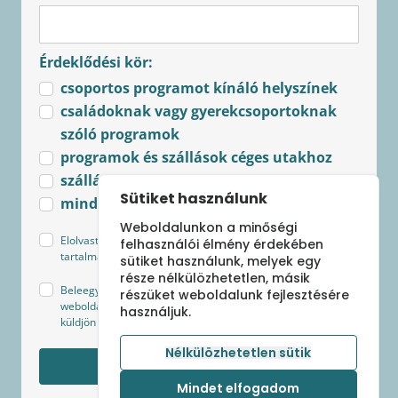
Érdeklődési kör:
csoportos programot kínáló helyszínek
családoknak vagy gyerekcsoportoknak
szóló programok
programok és szállások céges utakhoz
szállások csoportoknak
Sütiket használunk
minden újdonság
Weboldalunkon a minőségi
Elolvastam és elfogadom az
Adatkezelési tájékoztató
felhasználói élmény érdekében
tartalmát.
sütiket használunk, melyek egy
része nélkülözhetetlen, másik
Beleegyezek, hogy Sápi Szilvia - csoportbanutazunk.hu
részüket weboldalunk fejlesztésére
weboldal az általam megjelölt kategóriákban hírlevelet
használjuk.
küldjön a legfrissebb ajánlatokról és aktuális hírekről.
Nélkülözhetetlen sütik
Feliratkozom
Mindet elfogadom