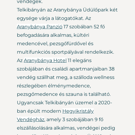
vendégek.
Telkibányán az Aranybánya Üdülőpark két
egysége várja a látogatókat. Az
Aranybánya Panzió
17 szobában 52 fő
befogadására alkalmas, kültéri
medencével, pezsgőfürdővel és
multifunkciós sportpályával rendelkezik.
Az
Aranybánya Hotel
11 elegáns
szobájában és családi apartmanjaiban 38
vendég szállhat meg, a szálloda wellness
részlegében élménymedence,
pezsgőmedence és szauna is található.
Ugyancsak Telkibányán üzemel a 2020-
ban épült modern
Hegyikristály
Vendégház
, amely 3 szobájában 9 fő
elszállásolására alkalmas, vendégei pedig