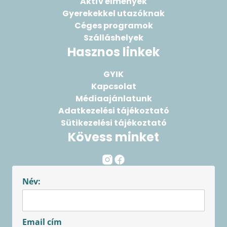
Aktív élmények
Gyerekekkel utazóknak
Céges programok
Szálláshelyek
Hasznos linkek
GYIK
Kapcsolat
Médiaajánlatunk
Adatkezelési tájékoztató
Sütikezelési tájékoztató
Kövess minket
Név:
Email cím