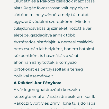
Drugeth és a Rákóczi családok igazgatása
alatt Regéc fokozatosan vált egy olyan
történelmi helyszínné, amely túlmutat
egyszerű védelmi szerepkörön. Minden
tulajdonosváltás új színeket hozott a vár
életébe, gazdagítva annak több
évszázados históriáját. A nemesi családok
nem csupán lakhelyként, hanem hatalmi
központként is használták a várat,
ahonnan irányították a környező
birtokokat és befolyásolták a térség
politikai eseményeit.
A Rákóczi-kor Fénykora
A vár legmeghatározóbb korszaka
kétségtelenül a 17. századra esik, amikor II.
Rákóczi György és Zrínyi Ilona tulajdonába