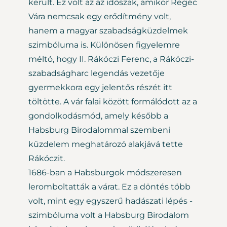
került. Ez volt az az időszak, amikor Regéc
Vára nemcsak egy erődítmény volt,
hanem a magyar szabadságküzdelmek
szimbóluma is. Különösen figyelemre
méltó, hogy II. Rákóczi Ferenc, a Rákóczi-
szabadságharc legendás vezetője
gyermekkora egy jelentős részét itt
töltötte. A vár falai között formálódott az a
gondolkodásmód, amely később a
Habsburg Birodalommal szembeni
küzdelem meghatározó alakjává tette
Rákóczit.
1686-ban a Habsburgok módszeresen
leromboltatták a várat. Ez a döntés több
volt, mint egy egyszerű hadászati lépés -
szimbóluma volt a Habsburg Birodalom