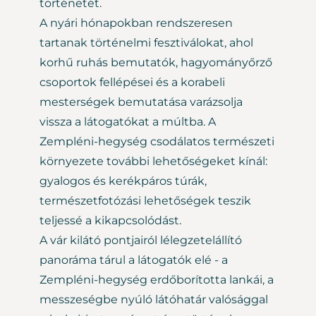
történetét.
A nyári hónapokban rendszeresen
tartanak történelmi fesztiválokat, ahol
korhű ruhás bemutatók, hagyományőrző
csoportok fellépései és a korabeli
mesterségek bemutatása varázsolja
vissza a látogatókat a múltba. A
Zempléni-hegység csodálatos természeti
környezete további lehetőségeket kínál:
gyalogos és kerékpáros túrák,
természetfotózási lehetőségek teszik
teljessé a kikapcsolódást.
A vár kilátó pontjairól lélegzetelállító
panoráma tárul a látogatók elé - a
Zempléni-hegység erdőborította lankái, a
messzeségbe nyúló látóhatár valósággal