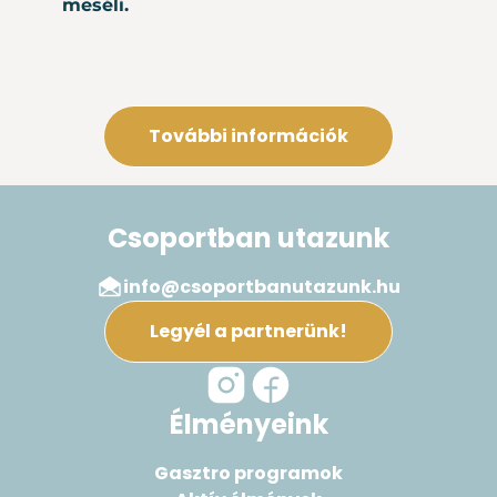
meséli.
További információk
Csoportban utazunk
info@csoportbanutazunk.hu
Legyél a partnerünk!
Élményeink
Gasztro programok