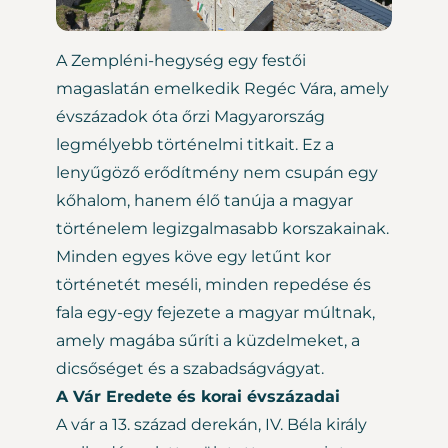
A Zempléni-hegység egy festői
magaslatán emelkedik Regéc Vára, amely
évszázadok óta őrzi Magyarország
legmélyebb történelmi titkait. Ez a
lenyűgöző erődítmény nem csupán egy
kőhalom, hanem élő tanúja a magyar
történelem legizgalmasabb korszakainak.
Minden egyes köve egy letűnt kor
történetét meséli, minden repedése és
fala egy-egy fejezete a magyar múltnak,
amely magába sűríti a küzdelmeket, a
dicsőséget és a szabadságvágyat.
A Vár Eredete és korai évszázadai
A vár a 13. század derekán, IV. Béla király