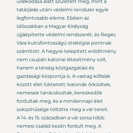
uralkodása alatt született meg, mint a
tatárjárás utáni védelmi rendszer egyik
legfontosabb eleme. Ebben az
időszakban a Magyar Királyság
újjáépítette védelmi rendszerét, és Regéc
Vára kulcsfontosságú stratégiai pontnak
számított. A hegyre telepített erődítmény
nem csupán katonai létesítmény volt,
hanem a térség közigazgatási és
gazdasági központja is. A vastag kőfalak
között élet lüktetett: katonák őrködtek,
nemesek tanácskoztak, kereskedők
fordultak meg, és a mindennapi élet
sokszínűsége töltötte meg a vár tereit.
A 14. és 15. században a vár sorsa több
nemesi család kezén fordult meg. A