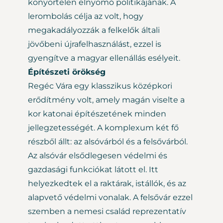
könyörtelen elnyomó politikájának. A
lerombolás célja az volt, hogy
megakadályozzák a felkelők általi
jövőbeni újrafelhasználást, ezzel is
gyengítve a magyar ellenállás esélyeit.
Építészeti örökség
Regéc Vára egy klasszikus középkori
erődítmény volt, amely magán viselte a
kor katonai építészetének minden
jellegzetességét. A komplexum két fő
részből állt: az alsóvárból és a felsővárból.
Az alsóvár elsődlegesen védelmi és
gazdasági funkciókat látott el. Itt
helyezkedtek el a raktárak, istállók, és az
alapvető védelmi vonalak. A felsővár ezzel
szemben a nemesi család reprezentatív