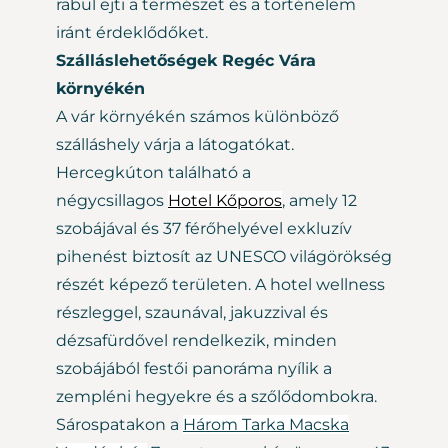
rabul ejti a természet és a történelem
iránt érdeklődőket.
Szálláslehetőségek Regéc Vára
környékén
A vár környékén számos különböző
szálláshely várja a látogatókat.
Hercegkúton található a
négycsillagos
Hotel Kőporos
, amely 12
szobájával és 37 férőhelyével exkluzív
pihenést biztosít az UNESCO világörökség
részét képező területen. A hotel wellness
részleggel, szaunával, jakuzzival és
dézsafürdővel rendelkezik, minden
szobájából festői panoráma nyílik a
zempléni hegyekre és a szőlődombokra.
Sárospatakon a
Három Tarka Macska