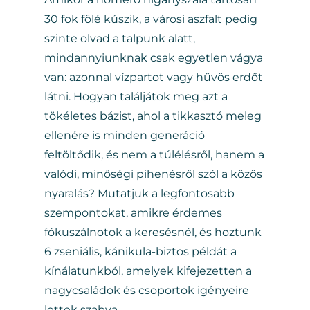
30 fok fölé kúszik, a városi aszfalt pedig
szinte olvad a talpunk alatt,
mindannyiunknak csak egyetlen vágya
van: azonnal vízpartot vagy hűvös erdőt
látni. Hogyan találjátok meg azt a
tökéletes bázist, ahol a tikkasztó meleg
ellenére is minden generáció
feltöltődik, és nem a túlélésről, hanem a
valódi, minőségi pihenésről szól a közös
nyaralás? Mutatjuk a legfontosabb
szempontokat, amikre érdemes
fókuszálnotok a keresésnél, és hoztunk
6 zseniális, kánikula-biztos példát a
kínálatunkból, amelyek kifejezetten a
nagycsaládok és csoportok igényeire
lettek szabva.