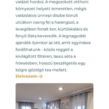
varázst hordoz. A megszokott otthoni
környezet helyett ismeretlen, mégis
varázslatos ünnepi díszbe borult
utcákon cseng fel a harangszó, a
levegőben forralt bor, kürtőskalács és
fenyő illata keveredik. A legnagyobb
ajándék ilyenkor az idő, amit egymásra
fordíthatunk - közös reggeli a
kivilágított főtéren, lassú séta a
hóesésben, hosszú beszélgetés egy
bögre gőzölgő tea mellett.
Elolvasom