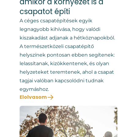
amikor a környezet is a
csapatot építi
A céges csapatépítések egyik
legnagyobb kihívása, hogy valódi
kiszakadást adjanak a hétköznapokból.
A természetközeli csapatépítő
helyszínek pontosan ebben segítenek:
lelassítanak, kizökkentenek, és olyan
helyzeteket teremtenek, ahol a csapat
tagjai valóban kapcsolódni tudnak
egymáshoz.
Elolvasom