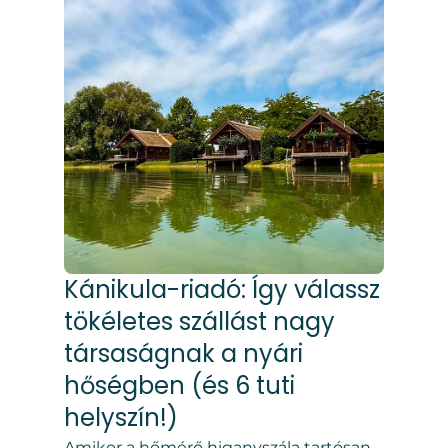
Kánikula-riadó: Így válassz
tökéletes szállást nagy
társaságnak a nyári
hőségben (és 6 tuti
helyszín!)
Amikor a hőmérő higanyszála tartósan