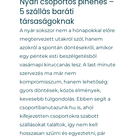
Nyári csoportos pihenés –
5 szállás baráti
társaságoknak
A nyár sokszor nem a hónapokkal előre
megtervezett utakról szól, hanem
azokról a spontán döntésekről, amikor
egy péntek esti beszélgetésből
vasárnapi kiruccanás lesz. A last minute
szervezés ma már nem
kompromisszum, hanem lehetőség:
gyors döntések, közös élmények,
kevesebb túlgondolás. Ebben segít a
csoportbanutazunk.hu is, ahol
kifejezetten csoportokra szabott
szállásokat találtok, így nem kell
hosszasan szűrni és egyeztetni, pár