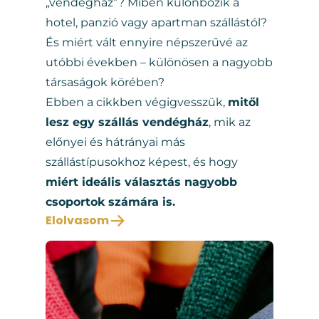
„vendégház”? Miben különbözik a
hotel, panzió vagy apartman szállástól?
És miért vált ennyire népszerűvé az
utóbbi években – különösen a nagyobb
társaságok körében?
Ebben a cikkben végigvesszük,
mitől
lesz egy szállás vendégház
, mik az
előnyei és hátrányai más
szállástípusokhoz képest, és hogy
miért ideális választás nagyobb
csoportok számára is.
Elolvasom