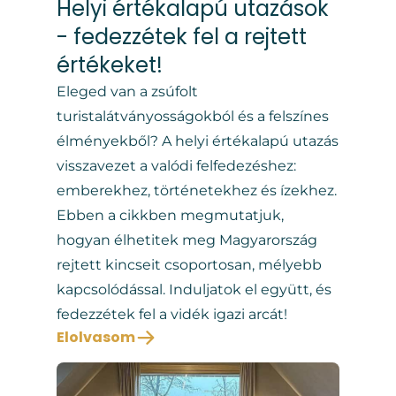
Helyi értékalapú utazások
- fedezzétek fel a rejtett
értékeket!
Eleged van a zsúfolt
turistalátványosságokból és a felszínes
élményekből? A helyi értékalapú utazás
visszavezet a valódi felfedezéshez:
emberekhez, történetekhez és ízekhez.
Ebben a cikkben megmutatjuk,
hogyan élhetitek meg Magyarország
rejtett kincseit csoportosan, mélyebb
kapcsolódással. Induljatok el együtt, és
fedezzétek fel a vidék igazi arcát!
Elolvasom