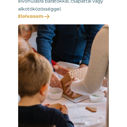
elvonulásra barátokkal, csapattal vagy
alkotóközösséggel.
Elolvasom