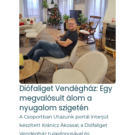
Diófaliget Vendégház: Egy
megvalósult álom a
nyugalom szigetén
A Csoportban Utazunk portál interjút
készített Kránicz Ákossal, a Diófaliget
Vendégház tulajdonosával és