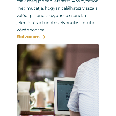
csak még jobban lefáraszt. A Whycation
megmutatja, hogyan találhatsz vissza a
valódi pihenéshez, ahol a csend, a
jelenlét és a tudatos elvonulás kerül a
középpontba.
Elolvasom