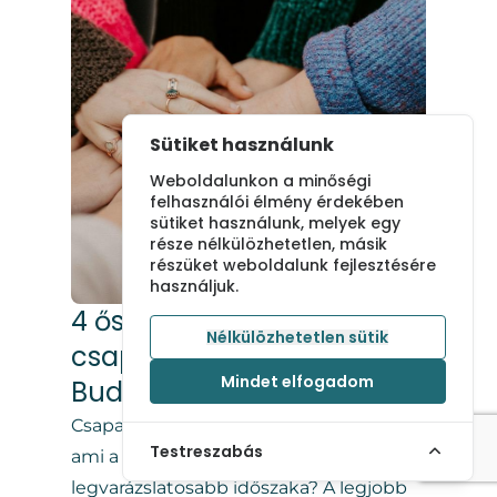
Sütiket használunk
Weboldalunkon a minőségi
felhasználói élmény érdekében
sütiket használunk, melyek egy
része nélkülözhetetlen, másik
részüket weboldalunk fejlesztésére
használjuk.
4 ősszel is ideális
Nélkülözhetetlen sütik
csapatépítő helyszín
Mindet elfogadom
Budapest közelében
Csapatépítő helyszínt keresel az ősszel,
Testreszabás
ami a természet egyik
legvarázslatosabb időszaka? A legjobb