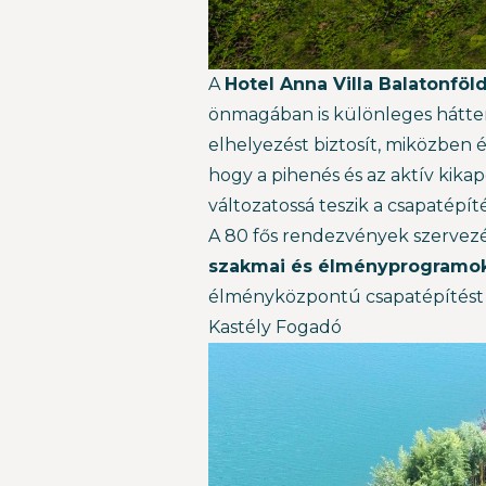
A
Hotel Anna Villa
Balatonföl
önmagában is különleges hátter
elhelyezést biztosít, miközben 
hogy a pihenés és az aktív kik
változatossá teszik a csapatépíté
A 80 fős rendezvények szervezés
szakmai és élményprogramok
élményközpontú csapatépítést t
Kastély Fogadó