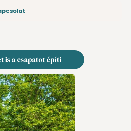
apcsolat
is a csapatot építi