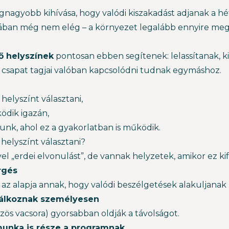
gnagyobb kihívása, hogy valódi kiszakadást adjanak a h
an még nem elég – a környezet legalább ennyire megh
ő helyszínek
pontosan ebben segítenek: lelassítanak, k
 csapat tagjai valóban kapcsolódni tudnak egymáshoz.
elyszínt választani,
ödik igazán,
dunk, ahol ez a gyakorlatban is működik.
helyszínt választani?
 „erdei elvonulást”, de vannak helyzetek, amikor ez kif
rgés
z az alapja annak, hogy valódi beszélgetések alakuljanak k
alálkoznak személyesen
zös vacsora) gyorsabban oldják a távolságot.
 munka is része a programnak