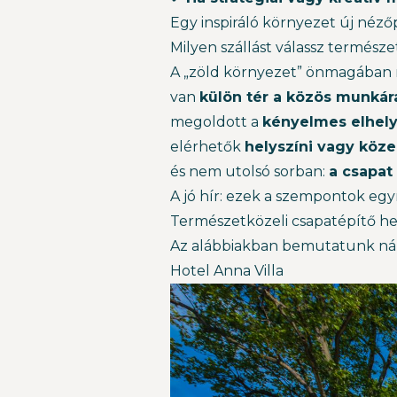
Egy inspiráló környezet új néző
Milyen szállást válassz termész
A „zöld környezet” önmagában n
van
külön tér a közös munká
megoldott a
kényelmes elhel
elérhetők
helyszíni vagy köz
és nem utolsó sorban:
a csapat
A jó hír: ezek a szempontok egy
Természetközeli csapatépítő hel
Az alábbiakban bemutatunk náhá
Hotel Anna Villa