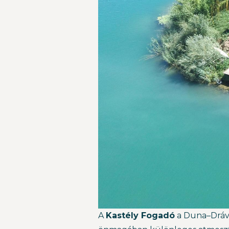
A
Kastély Fogadó
a Duna–Dráv