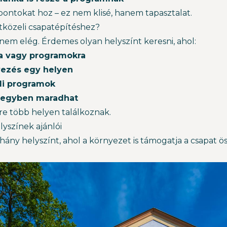
pontokat hoz – ez nem klisé, hanem tapasztalat.
etközeli csapatépítéshez?
em elég. Érdemes olyan helyszínt keresni, ahol:
ra vagy programokra
yezés egy helyen
eli programok
 egyben maradhat
re több helyen találkoznak.
yszínek ajánlói
ny helyszínt, ahol a környezet is támogatja a csapat ö