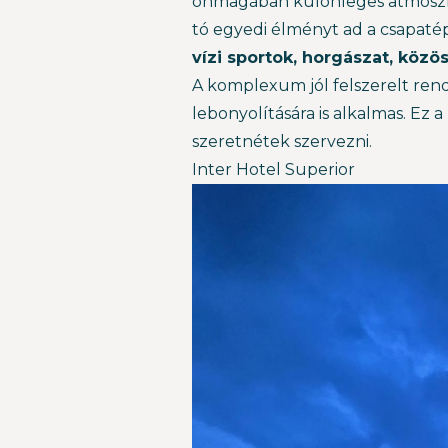
önmagában különleges atmoszf
tó egyedi élményt ad a csapaté
vízi sportok, horgászat, közö
A komplexum jól felszerelt ren
lebonyolítására is alkalmas. Ez 
szeretnétek szervezni.
Inter Hotel Superior