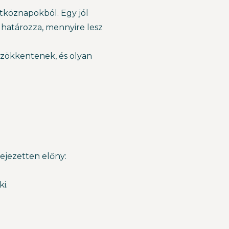
étköznapokból. Egy jól
atározza, mennyire lesz
izökkentenek, és olyan
ejezetten előny:
i.