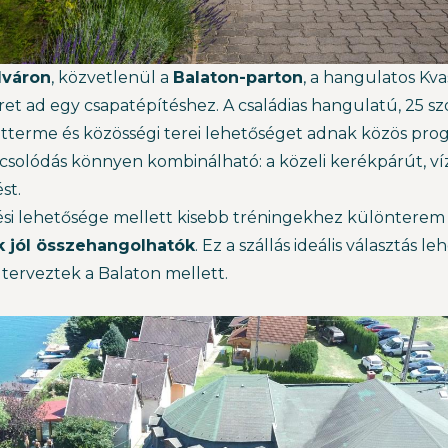
dváron
, közvetlenül a
Balaton-parton
, a hangulatos Kva
et ad egy csapatépítéshez. A családias hangulatú, 25 s
étterme és közösségi terei lehetőséget adnak közös progr
apcsolódás könnyen kombinálható: a közeli kerékpárút, 
st.
i lehetősége mellett kisebb tréningekhez különterem is
 jól összehangolhatók
. Ez a szállás ideális választás 
erveztek a Balaton mellett.