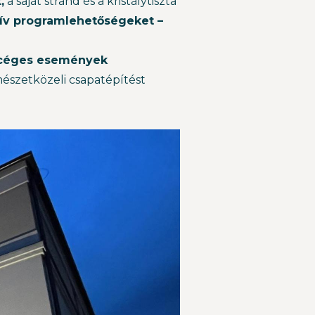
,
a saját strand és a kristálytiszta
tív programlehetőségeket –
 céges események
rmészetközeli csapatépítést