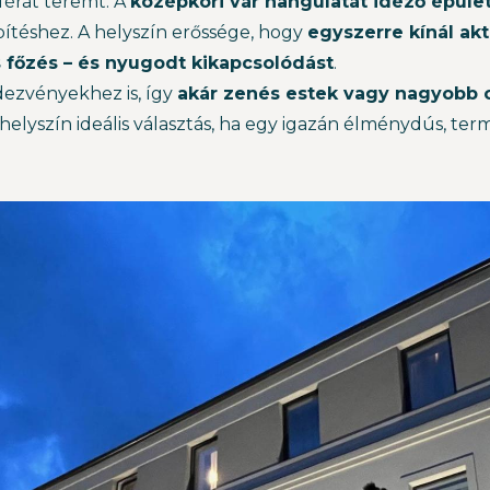
érát teremt. A
középkori vár hangulatát idéző épület
pítéshez. A helyszín erőssége, hogy
egyszerre kínál ak
s főzés – és nyugodt kikapcsolódást
.
dezvényekhez is, így
akár zenés estek vagy nagyobb
a helyszín ideális választás, ha egy igazán élménydús, te