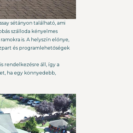
ssay sétányon található, ami
zobás szálloda kényelmes
amokra is. A helyszín előnye,
vízpart és programlehetőségek
 rendelkezésre áll, így a
lehet, ha egy könnyedebb,