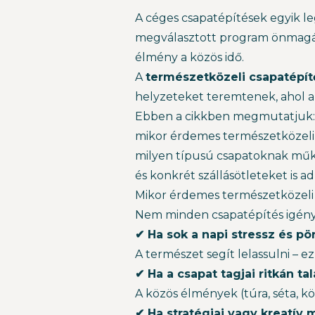
A céges csapatépítések egyik le
megválasztott program önmagáb
élmény a közös idő.
A
természetközeli csapatépít
helyzeteket teremtenek, ahol a
Ebben a cikkben megmutatjuk:
mikor érdemes természetközeli h
milyen típusú csapatoknak műk
és konkrét szállásötleteket is a
Mikor érdemes természetközeli 
Nem minden csapatépítés igényel
✔ Ha sok a napi stressz és pö
A természet segít lelassulni – e
✔ Ha a csapat tagjai ritkán t
A közös élmények (túra, séta, kö
✔ Ha stratégiai vagy kreatív