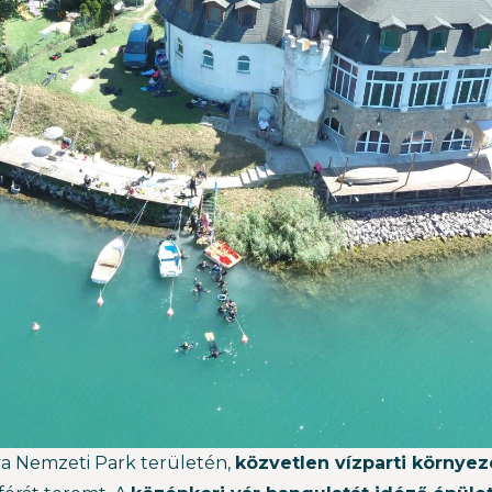
a Nemzeti Park területén,
közvetlen vízparti környe