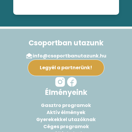
Csoportban utazunk
info@csoportbanutazunk.hu
Legyél a partnerünk!
Élményeink
Gasztro programok
Aktív élmények
Gyerekekkel utazóknak
Céges programok