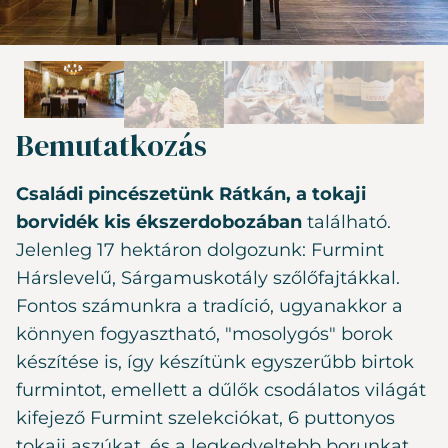
Bemutatkozás
Családi pincészetünk Rátkán, a tokaji
borvidék kis ékszerdobozában
található.
Jelenleg 17 hektáron dolgozunk: Furmint
Hárslevelű, Sárgamuskotály szőlőfajtákkal.
Fontos számunkra a tradíció, ugyanakkor a
könnyen fogyasztható, "mosolygós" borok
készítése is, így készítünk egyszerűbb birtok
furmintot, emellett a dűlők csodálatos világát
kifejező Furmint szelekciókat, 6 puttonyos
tokaji aszúkat, és a legkedveltebb borunkat,