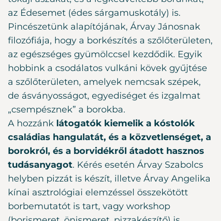
az Édesemet (édes sárgamuskotály) is.
Pincészetünk alapítójának, Árvay Jánosnak
filozófiája, hogy a borkészítés a szőlőterületen,
az egészséges gyümölccsel kezdődik. Egyik
hobbink a csodálatos vulkáni kövek gyűjtése
a szőlőterületen, amelyek nemcsak szépek,
de ásványosságot, egyediséget és izgalmat
„csempésznek” a borokba.
A hozzánk
látogatók kiemelik a kóstolók
családias hangulatát, és a közvetlenséget, a
borokról, és a borvidékről átadott hasznos
tudásanyagot
. Kérés esetén Árvay Szabolcs
helyben pizzát is készít, illetve Árvay Angelika
kínai asztrológiai elemzéssel összekötött
borbemutatót is tart, vagy workshop
(borismeret, önismeret, pizzakészítő) is