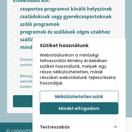
Érdeklődési kör:
csoportos programot kínáló helyszínek
családoknak vagy gyerekcsoportoknak
szóló programok
programok és szállások céges utakhoz
szállások csoportoknak
Sütiket használunk
minden újdonság
Weboldalunkon a minőségi
Elolvastam és elfogadom az
Adatkezelési tájékoztató
felhasználói élmény érdekében
tartalmát.
sütiket használunk, melyek egy
része nélkülözhetetlen, másik
Beleegyezek, hogy Sápi Szilvia - csoportbanutazunk.hu
részüket weboldalunk fejlesztésére
weboldal az általam megjelölt kategóriákban hírlevelet
használjuk.
küldjön a legfrissebb ajánlatokról és aktuális hírekről.
Nélkülözhetetlen sütik
Feliratkozom
Mindet elfogadom
Testreszabás
© csoportban utazunk 2024 Minden jog fenntartva