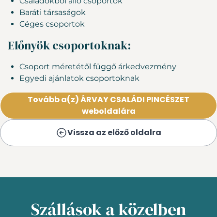
Családokból álló csoportok
Baráti társaságok
Céges csoportok
Előnyök csoportoknak:
Csoport méretétől függő árkedvezmény
Egyedi ajánlatok csoportoknak
Tovább a(z) ÁRVAY CSALÁDI PINCÉSZET
weboldalára
Vissza az előző oldalra
Szállások a közelben