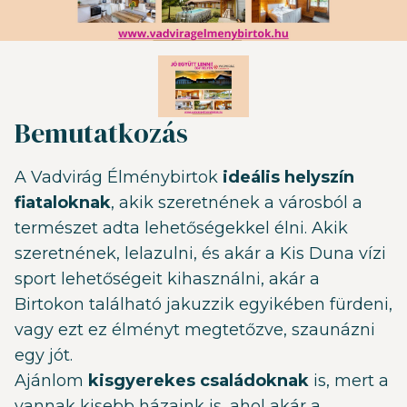
Bemutatkozás
A Vadvirág Élménybirtok
ideális helyszín
fiataloknak
, akik szeretnének a városból a
természet adta lehetőségekkel élni. Akik
szeretnének, lelazulni, és akár a Kis Duna vízi
sport lehetőségeit kihasználni, akár a
Birtokon található jakuzzik egyikében fürdeni,
vagy ezt ez élményt megtetőzve, szaunázni
egy jót.
Ajánlom
kisgyerekes családoknak
is, mert a
vannak kisebb házaink is, ahol akár a