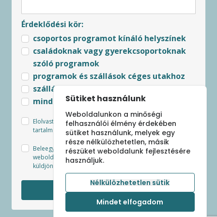
Érdeklődési kör:
csoportos programot kínáló helyszínek
családoknak vagy gyerekcsoportoknak
szóló programok
programok és szállások céges utakhoz
szállások csoportoknak
Sütiket használunk
minden újdonság
Weboldalunkon a minőségi
Elolvastam és elfogadom az
Adatkezelési tájékoztató
felhasználói élmény érdekében
tartalmát.
sütiket használunk, melyek egy
része nélkülözhetetlen, másik
Beleegyezek, hogy Sápi Szilvia - csoportbanutazunk.hu
részüket weboldalunk fejlesztésére
weboldal az általam megjelölt kategóriákban hírlevelet
használjuk.
küldjön a legfrissebb ajánlatokról és aktuális hírekről.
Nélkülözhetetlen sütik
Feliratkozom
Mindet elfogadom