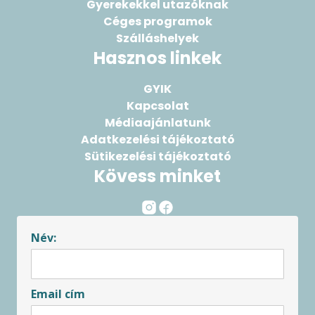
Gyerekekkel utazóknak
Céges programok
Szálláshelyek
Hasznos linkek
GYIK
Kapcsolat
Médiaajánlatunk
Adatkezelési tájékoztató
Sütikezelési tájékoztató
Kövess minket
Név:
Email cím