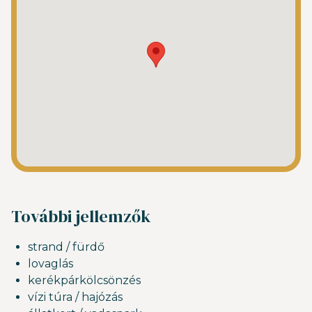
További jellemzők
strand / fürdő
lovaglás
kerékpárkölcsönzés
vízi túra / hajózás