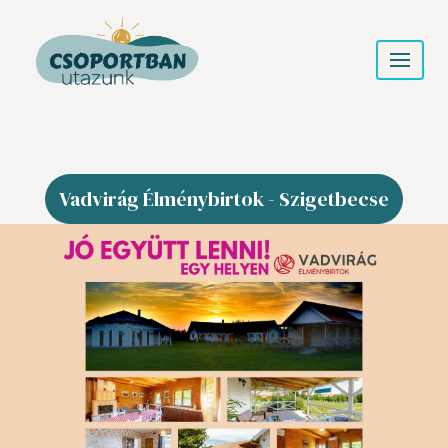
Vadvirág Élménybirtok - Szigetbecse