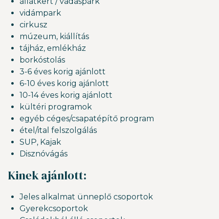
állatkert / vadaspark
vidámpark
cirkusz
múzeum, kiállítás
tájház, emlékház
borkóstolás
3-6 éves korig ajánlott
6-10 éves korig ajánlott
10-14 éves korig ajánlott
kültéri programok
egyéb céges/csapatépítő program
étel/ital felszolgálás
SUP, Kajak
Disznóvágás
Kinek ajánlott:
Jeles alkalmat ünneplő csoportok
Gyerekcsoportok