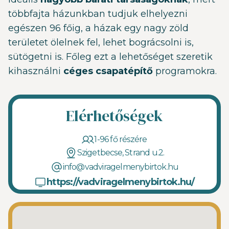
többfajta házunkban tudjuk elhelyezni
egészen 96 főig, a házak egy nagy zöld
területet ölelnek fel, lehet bográcsolni is,
sütögetni is. Főleg ezt a lehetőséget szeretik
kihasználni
céges csapatépítő
programokra.
Elérhetőségek
1-96 fő részére
Szigetbecse, Strand u.2.
info@vadviragelmenybirtok.hu
https://vadviragelmenybirtok.hu/