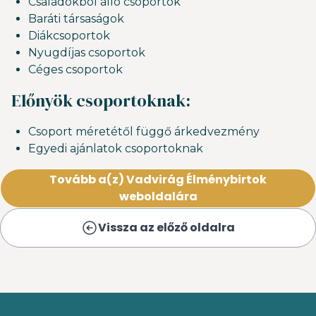
Családokból álló csoportok
Baráti társaságok
Diákcsoportok
Nyugdíjas csoportok
Céges csoportok
Előnyök csoportoknak:
Csoport méretétől függő árkedvezmény
Egyedi ajánlatok csoportoknak
Tovább a(z) Vadvirág Élménybirtok
weboldalára
Vissza az előző oldalra