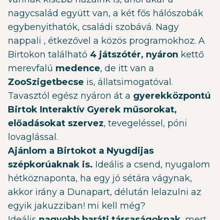
nagycsalád együtt van, a két fős hálószobák
egybenyithatók, családi szobává. Nagy
nappali , étkezővel a közös programokhoz. A
Birtokon található
4 játszótér, nyáron
kettő
merevfalú
medence
, de itt van a
ZooSzigetbecse
is, állatsimogatóval.
Tavasztól egész nyáron át a
gyerekközpontú
Birtok Interaktív Gyerek műsorokat,
előadásokat szervez
, tevegeléssel, póni
lovaglással.
Ajánlom a Birtokot a Nyugdijas
szépkorúaknak is.
Ideális a csend, nyugalom
hétköznaponta, ha egy jó sétára vágynak,
akkor irány a Dunapart, délután lelazulni az
egyik jakuzziban! mi kell még?
Ideális
nagyobb baráti társaságoknak
, mert