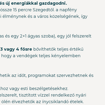
és új energiákkal gazdagodni.
össze 15 percre Szegedtől. a napfény
li élménynek és a város közelségének, így
 és egy 2+1 ágyas szoba), egy jól felszerelt
t
3 vagy 4 fősre
bővíthetők teljes értékű
lt, hogy a vendégek teljes kényelemben
lthetik az időt, programokat szervezhetnek és
khoz vagy esti beszélgetésekhez.
szerelt, tisztított vízzel rendelkező nyári
 ölén élvezhetők az ínycsiklandó ételek.