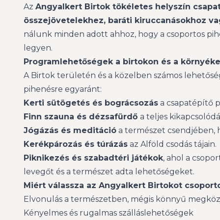
Az
Angyalkert Birtok tökéletes helyszín
csapat
összejövetelekhez, baráti kiruccanásokhoz v
nálunk minden adott ahhoz, hogy a csoportos pih
legyen.
Programlehetőségek a birtokon és a környék
A Birtok területén és a közelben számos lehetőség
pihenésre egyaránt:
Kerti sütögetés és bográcsozás
a csapatépítő 
Finn szauna és dézsafürdő
a teljes kikapcsolód
Jógázás és meditáció
a természet csendjében, ho
Kerékpározás és túrázás
az Alföld csodás tájain.
Piknikezés és szabadtéri játékok
, ahol a csopo
levegőt és a természet adta lehetőségeket.
Miért válassza az Angyalkert Birtokot csoport
Elvonulás a természetben, mégis könnyű megköz
Kényelmes és rugalmas szálláslehetőségek