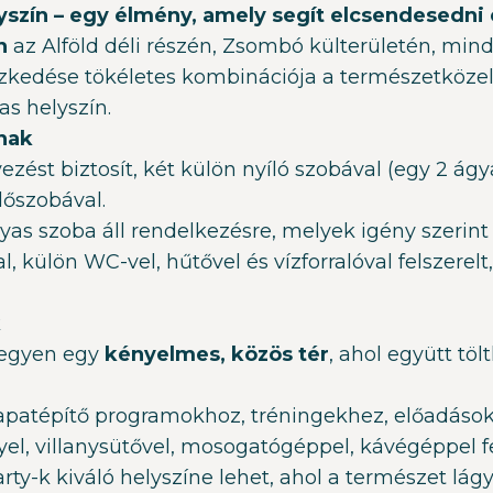
szín – egy élmény, amely segít elcsendesedni 
n
az Alföld déli részén, Zsombó külterületén, mind
lyezkedése tökéletes kombinációja a természetköze
s helyszín.
nak
ést biztosít, két külön nyíló szobával (egy 2 ágyas
dőszobával.
s szoba áll rendelkezésre, melyek igény szerin
, külön WC-vel, hűtővel és vízforralóval felszere
k
legyen egy
kényelmes, közös tér
, ahol együtt tö
 csapatépítő programokhoz, tréningekhez, előadáso
yel, villanysütővel, mosogatógéppel, kávégéppel fel
rty-k kiváló helyszíne lehet, ahol a természet lágy