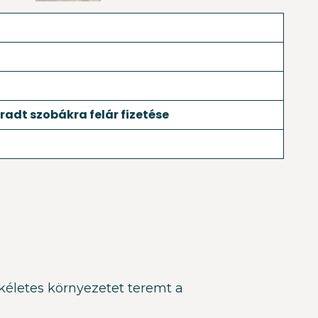
adt szobákra felár fizetése
kéletes környezetet teremt a