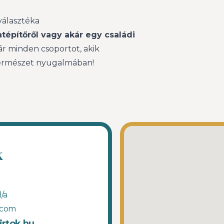
választéka
atépítőről vagy akár egy családi
ár minden csoportot, akik
 természet nyugalmában!
k
/a
.com
irtok.hu