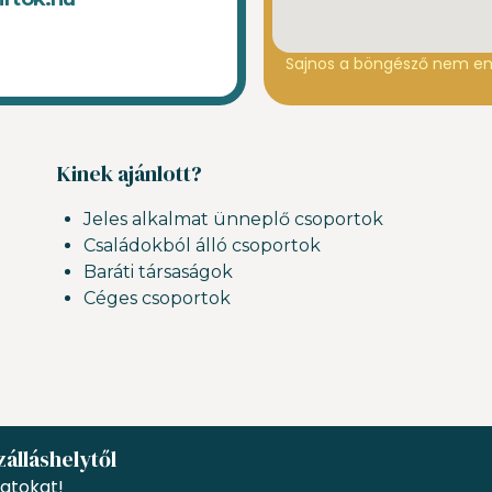
Sajnos a böngésző nem en
Kinek ajánlott?
Jeles alkalmat ünneplő csoportok
Családokból álló csoportok
Baráti társaságok
Céges csoportok
zálláshelytől
atokat!