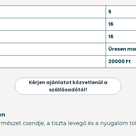
5
16
16
Üresen mar
20000 Ft
Kérjen ajánlatot közvetlenül a
szállásadótól!
en
rmészet csendje, a tiszta levegő és a nyugalom tö