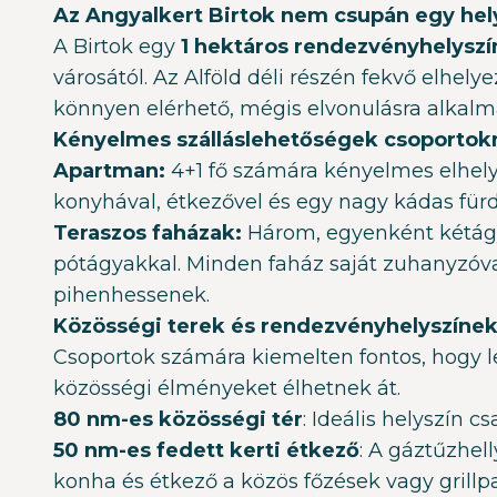
Az Angyalkert Birtok nem csupán egy hely
A Birtok egy
1 hektáros rendezvényhelyszí
városától. Az Alföld déli részén fekvő elhe
könnyen elérhető, mégis elvonulásra alkalma
Kényelmes szálláslehetőségek csoportok
Apartman:
4+1 fő számára kényelmes elhelyez
konyhával, étkezővel és egy nagy kádas für
Teraszos faházak:
Három, egyenként kétágya
pótágyakkal. Minden faház saját zuhanyzóval
pihenhessenek.
Közösségi terek és rendezvényhelyszíne
Csoportok számára kiemelten fontos, hogy 
közösségi élményeket élhetnek át.
80 nm-es közösségi tér
: Ideális helyszín
50 nm-es fedett kerti étkező
: A gáztűzhell
konha és étkező a közös főzések vagy grillpa