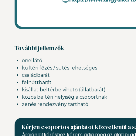
További jellemzők
önellátó
kültéri főzés / sütés lehetséges
családbarát
felnőttbarát
kisállat beltérbe vihető (állatbarát)
közös beltéri helyiség a csoportnak
zenés rendezvény tartható
Kérjen csoportos ajánlatot közvetlenül a s
Árajánlatkéréshez kérem adja meg az alábbi ad