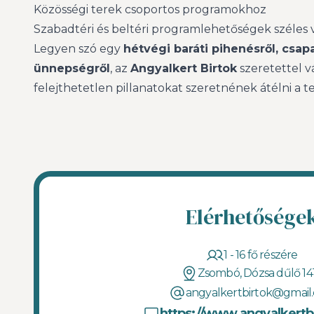
Közösségi terek csoportos programokhoz
Szabadtéri és beltéri programlehetőségek széles 
Legyen szó egy
hétvégi baráti pihenésről, csap
ünnepségről
, az
Angyalkert Birtok
szeretettel v
felejthetetlen pillanatokat szeretnének átélni a
Elérhetősége
1 - 16 fő részére
Zsombó, Dózsa dűlő 141
angyalkertbirtok@gmail
https://www.angyalkertb