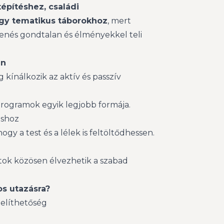
építéshez, családi
agy tematikus táborokhoz
, mert
enés gondtalan és élményekkel teli
en
 kínálkozik az aktív és passzív
programok egyik legjobb formája.
áshoz
gy a test és a lélek is feltöltődhessen.
rtok közösen élvezhetik a szabad
os utazásra?
elíthetőség