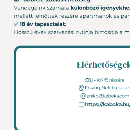
Vendégeink számára
különböző igényekhez
mellett felnőttek részére apartmanok és pa
✅
18 év tapasztalat
:
Hosszú évek szervezési rutinja biztosítja a 
Elérhetősége
1 - 107 fő részére
Enying, Nefelejcs utc
aniko@kaboka.com
https://kaboka.hu