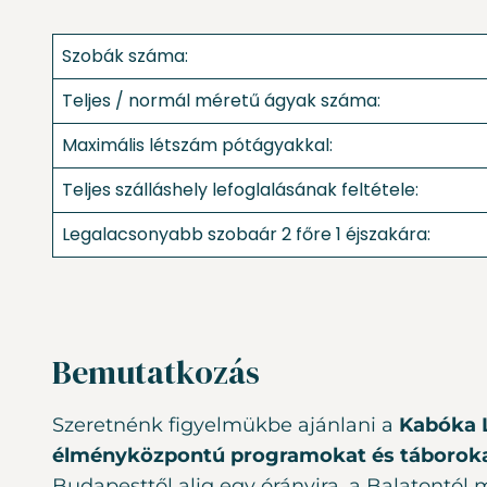
Szobák száma:
Teljes / normál méretű ágyak száma:
Maximális létszám pótágyakkal:
Teljes szálláshely lefoglalásának feltétele:
Legalacsonyabb szobaár 2 főre 1 éjszakára:
Bemutatkozás
Szeretnénk figyelmükbe ajánlani a
Kabóka 
élményközpontú programokat és táboroka
Budapesttől alig egy órányira, a Balatontól 