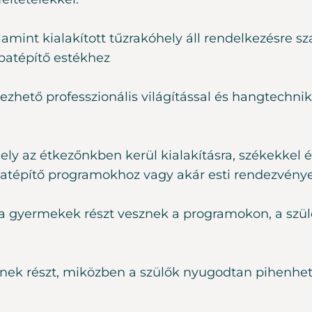
lamint kialakított tűzrakóhely áll rendelkezésre s
apatépítő estékhez
ezhető professzionális világítással és hangtechni
mely az étkezőnkben kerül kialakításra, székekkel é
atépítő programokhoz vagy akár esti rendezvénye
íg a gyermekek részt vesznek a programokon, a sz
k részt, miközben a szülők nyugodtan pihenhet