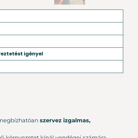
eztetést igényel
egbízhatóan
szervez izgalmas,
eli környezetet kínál vendégei számára.