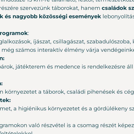
részére szervezünk táborokat, hanem
családok s
ők és nagyobb közösségi események
lebonyolítás
 programok
:
alkozások, íjászat, csillagászat, szabadulószoba, k
 és még számos interaktív élmény várja vendégeink
n:
árok, játékterem és medence is rendelkezésre ál
:
lan környezetet a táborok, családi pihenések és 
etek:
met, a higiénikus környezetet és a gördülékeny s
ogramokon való részvétel is a csomag részét képez
eltételekkel.