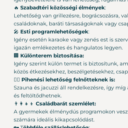
🔥
Szabadtéri közösségi élmények
:
Lehetőség van grillezésre, bográcsozásra, va
családoknak, baráti társaságoknak vagy cs
🎤
Esti programlehetőségek
:
Igény esetén karaoke vagy zenés est is szerv
igazán emlékezetes és hangulatos legyen.
🏢
Különterem biztosítása:
Igény szerint külön termet is biztosítunk, a
közös étkezésekhez, beszélgetésekhez, csap
🧖‍♀️
Pihenési lehetőség felnőtteknek is:
Szauna és jacuzzi áll rendelkezésre, így m
és feltöltődhetnek.
👨‍👩‍👧‍👦
Családbarát szemlélet:
A gyermekek élménydús programokon veszne
számára ideális kikapcsolódást.
🏡 T
öbbféle szálláslehetőség
: