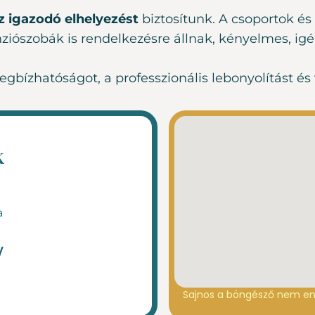
 igazodó elhelyezést
biztosítunk. A csoportok é
nziószobák is rendelkezésre állnak, kényelmes, i
megbízhatóságot, a professzionális lebonyolítást 
k
a
/
Sajnos a böngésző nem en