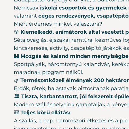
Nemcsak
iskolai csoportok és gyermekek
valamint
céges rendezvények, csapatépít
Miért érdemes minket választani?
🎯
Kiemelkedő, animátorok által vezetett
Sétalovaglás, éjszakai rémtúra, kézműves fogl
kincskeresés, activity, csapatépítő játékok
🏰
Mozgás és kaland minden mennyiségbe
Sportpályák, háromtornyú kalandvár, kerékp
maradnak program nélkül.
🌿
Természetközeli élmények 200 hektáron
Erdők, rétek, halastavak biztosítanak párat
🏛️
Tiszta, karbantartott, jól felszerelt épül
Modern szálláshelyeink garantálják a kényel
🎒
Teljes körű ellátás:
A szállás, a napi háromszori étkezés és a pr
igénybevételére is van lehetőség, rugalmas f