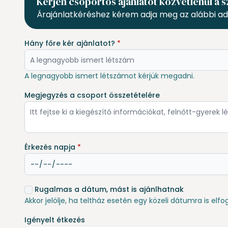
Kérjen csoportos ajánlatot közvetlenül a s
Árajánlatkéréshez kérem adja meg az alábbi ad
Hány főre kér ajánlatot?
*
A legnagyobb ismert létszámot kérjük megadni.
Megjegyzés a csoport összetételére
Érkezés napja
*
Rugalmas a dátum, mást is ajánlhatnak
Akkor jelölje, ha teltház esetén egy közeli dátumra is elfo
Igényelt étkezés