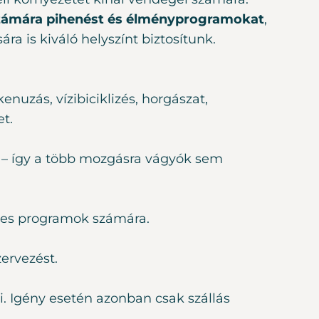
zámára pihenést és élményprogramokat
,
ára is kiváló helyszínt biztosítunk.
enuzás, vízibiciklizés, horgászat,
et.
l – így a több mozgásra vágyók sem
céges programok számára.
zervezést.
i. Igény esetén azonban csak szállás