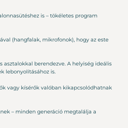
zalonnasütéshez is – tökéletes program
kával (hangfalak, mikrofonok), hogy az este
s asztalokkal berendezve. A helyiség ideális
k lebonyolításához is.
ülők vagy kísérők valóban kikapcsolódhatnak
nek – minden generáció megtalálja a