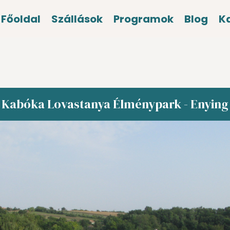
Főoldal
Szállások
Programok
Blog
K
Kabóka Lovastanya Élménypark - Enying