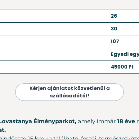
26
30
107
Egyedi egy
45000 Ft
Kérjen ajánlatot közvetlenül a
szállásadótól!
Lovastanya Élményparkot,
amely immár
18 éve
m
t.
mindössze 15 km-re található, festői, természetköz