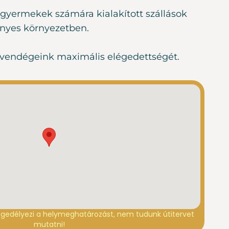
s gyermekek számára kialakított szállások
gényes környezetben.
és vendégeink maximális elégedettségét.
gedélyezi a helymeghatározást, nem tudunk útitervet
mutatni!