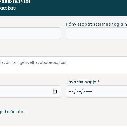
zálláshelytől
atokat!
Hány szobát szeretne foglaln
Távozás napja
*
gad ajánlatot.