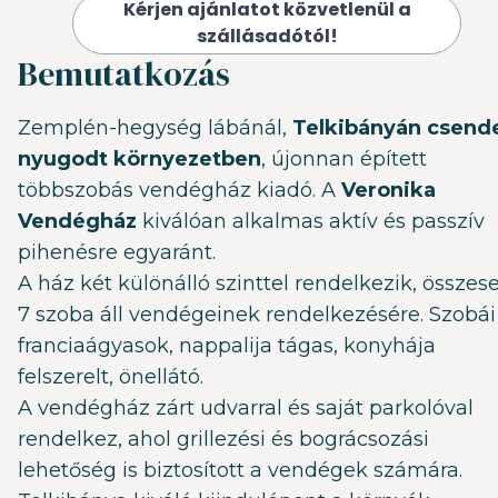
Kérjen ajánlatot közvetlenül a
szállásadótól!
Bemutatkozás
Zemplén-hegység lábánál,
Telkibányán csend
nyugodt környezetben
, újonnan épített
többszobás vendégház kiadó. A
Veronika
Vendégház
kiválóan alkalmas aktív és passzív
pihenésre egyaránt.
A ház két különálló szinttel rendelkezik, összes
7 szoba áll vendégeinek rendelkezésére. Szobái
franciaágyasok, nappalija tágas, konyhája
felszerelt, önellátó.
A vendégház zárt udvarral és saját parkolóval
rendelkez, ahol grillezési és bográcsozási
lehetőség is biztosított a vendégek számára.