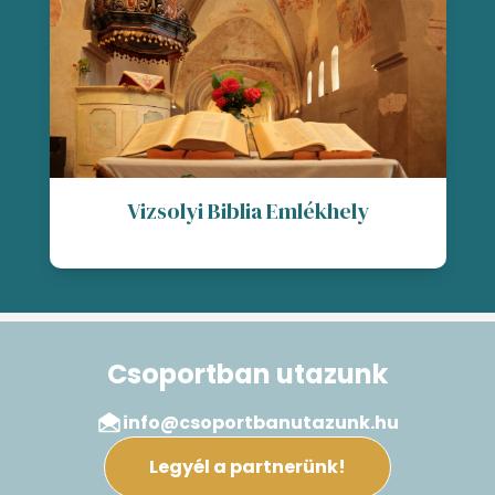
Vizsolyi Biblia Emlékhely
Csoportban utazunk
info@csoportbanutazunk.hu
Legyél a partnerünk!