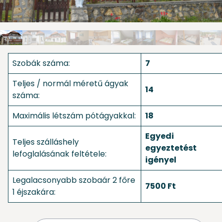
Szobák száma:
7
Teljes / normál méretű ágyak
14
száma:
Maximális létszám pótágyakkal:
18
Egyedi
Teljes szálláshely
egyeztetést
lefoglalásának feltétele:
igényel
Legalacsonyabb szobaár 2 főre
7500 Ft
1 éjszakára: