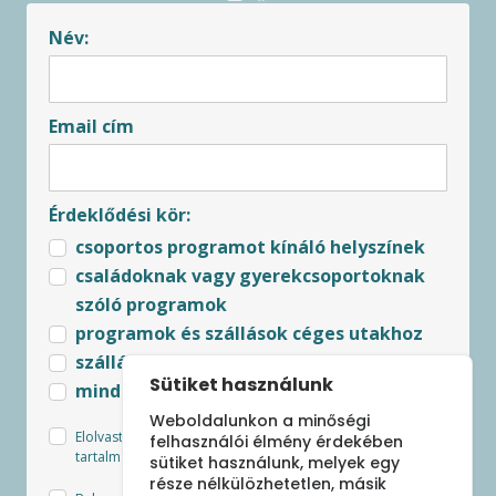
Név:
Email cím
Érdeklődési kör:
csoportos programot kínáló helyszínek
családoknak vagy gyerekcsoportoknak
szóló programok
programok és szállások céges utakhoz
szállások csoportoknak
Sütiket használunk
minden újdonság
Weboldalunkon a minőségi
Elolvastam és elfogadom az
Adatkezelési tájékoztató
felhasználói élmény érdekében
tartalmát.
sütiket használunk, melyek egy
része nélkülözhetetlen, másik