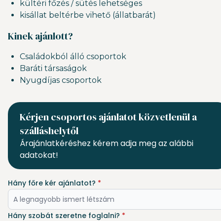
kültéri főzés / sütés lehetséges
kisállat beltérbe vihető (állatbarát)
Kinek ajánlott?
Családokból álló csoportok
Baráti társaságok
Nyugdíjas csoportok
Kérjen csoportos ajánlatot közvetlenül a
szálláshelytől
Árajánlatkéréshez kérem adja meg az alábbi
adatokat!
Hány főre kér ajánlatot?
*
Hány szobát szeretne foglalni?
*