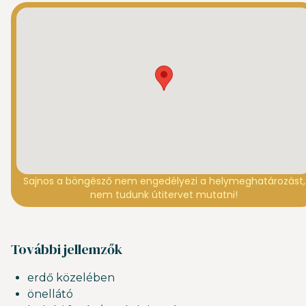
Sajnos a böngésző nem engedélyezi a helymeghatározást,
nem tudunk útitervet mutatni!
További jellemzők
erdő közelében
önellátó