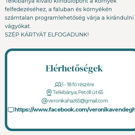
Telkibánya kiváló kiindulópont a környék
felfedezéséhez, a faluban és környékén
számtalan programlehetőség várja a kirándulni
vágyókat.
SZÉP KÁRTYÁT ELFOGADUNK!
Elérhetőségek
1 - 18 fő részére
Telkibánya, Petőfi út 65
veronikahaz65@gmail.com
https://www.facebook.com/veronikavendeg