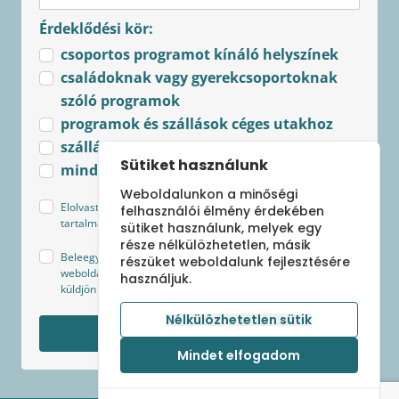
Érdeklődési kör:
csoportos programot kínáló helyszínek
családoknak vagy gyerekcsoportoknak
szóló programok
programok és szállások céges utakhoz
szállások csoportoknak
Sütiket használunk
minden újdonság
Weboldalunkon a minőségi
Elolvastam és elfogadom az
Adatkezelési tájékoztató
felhasználói élmény érdekében
tartalmát.
sütiket használunk, melyek egy
része nélkülözhetetlen, másik
Beleegyezek, hogy Sápi Szilvia - csoportbanutazunk.hu
részüket weboldalunk fejlesztésére
weboldal az általam megjelölt kategóriákban hírlevelet
használjuk.
küldjön a legfrissebb ajánlatokról és aktuális hírekről.
Nélkülözhetetlen sütik
Feliratkozom
Mindet elfogadom