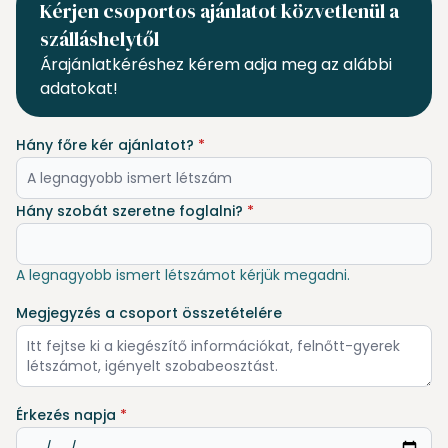
Kérjen csoportos ajánlatot közvetlenül a
szálláshelytől
Árajánlatkéréshez kérem adja meg az alábbi
adatokat!
Hány főre kér ajánlatot?
*
Hány szobát szeretne foglalni?
*
A legnagyobb ismert létszámot kérjük megadni.
Megjegyzés a csoport összetételére
Érkezés napja
*