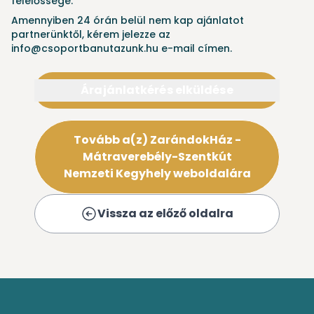
felelőssége.
Amennyiben 24 órán belül nem kap ajánlatot
partnerünktől, kérem jelezze az
info@csoportbanutazunk.hu e-mail címen.
Árajánlatkérés elküldése
Tovább a(z) ZarándokHáz -
Mátraverebély-Szentkút
Nemzeti Kegyhely weboldalára
Vissza az előző oldalra