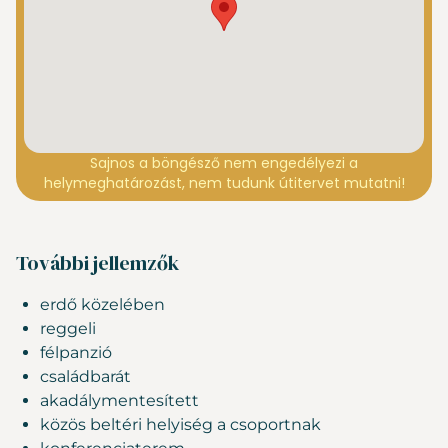
Sajnos a böngésző nem engedélyezi a
helymeghatározást, nem tudunk útitervet mutatni!
További jellemzők
erdő közelében
reggeli
félpanzió
családbarát
akadálymentesített
közös beltéri helyiség a csoportnak