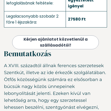
egyeztetést
lefoglalásának feltétele:
igényel
Legalacsonyabb szobaár 2
27580 Ft
főre 1 éjszakára:
Kérjen ajánlatot közvetlenül a
szállásadótól!
Bemutatkozás
A XVIII. századtól állnak ferences szerzetesek
Szentkút, illetve az ide érkezők szolgálatában.
Ötfős közösségünk számára ez elsősorban a
búcsúk nagy közös ünnepeinek
lebonyolítását jelenti. Ezeken kívül van
lehetőség arra, hogy egy szerzetessel
lehessen beszélni, szentgyónást elvégezni,