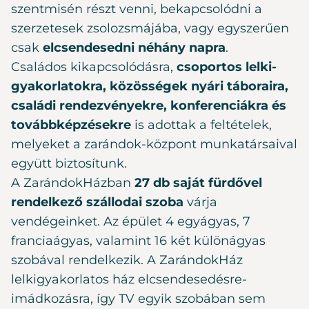
szentmisén részt venni, bekapcsolódni a
szerzetesek zsolozsmájába, vagy egyszerűen
csak
elcsendesedni néhány napra
.
Családos kikapcsolódásra,
csoportos lelki-
gyakorlatokra, közösségek nyári táboraira,
családi rendezvényekre, konferenciákra és
továbbképzésekre
is adottak a feltételek,
melyeket a zarándok-központ munkatársaival
együtt biztosítunk.
A ZarándokHázban
27 db saját fürdővel
rendelkező szállodai szoba
várja
vendégeinket. Az épület 4 egyágyas, 7
franciaágyas, valamint 16 két különágyas
szobával rendelkezik. A ZarándokHáz
lelkigyakorlatos ház elcsendesedésre-
imádkozásra, így TV egyik szobában sem