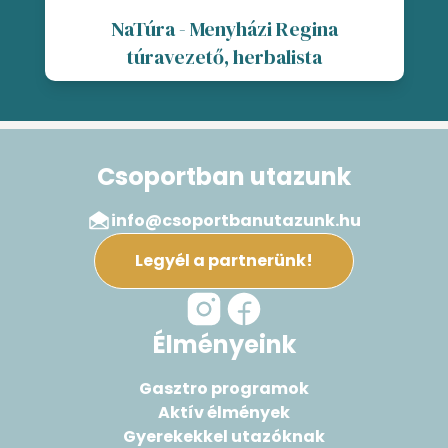
NaTúra - Menyházi Regina
túravezető, herbalista
Csoportban utazunk
info@csoportbanutazunk.hu
Legyél a partnerünk!
Élményeink
Gasztro programok
Aktív élmények
Gyerekekkel utazóknak