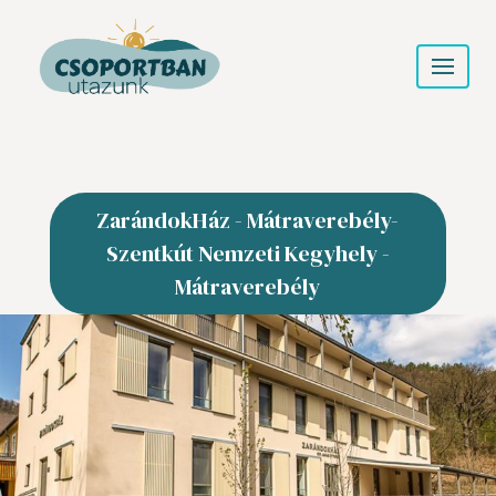
ZarándokHáz - Mátraverebély-
Szentkút Nemzeti Kegyhely -
Mátraverebély