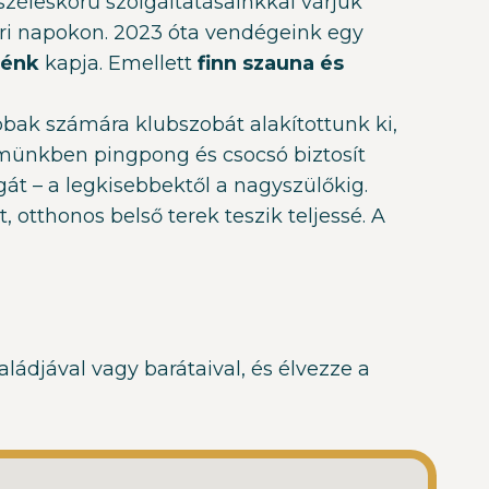
zéleskörű szolgáltatásainkkal várjuk
yári napokon. 2023 óta vendégeink egy
cénk
kapja. Emellett
finn szauna és
bak számára klubszobát alakítottunk ki,
ermünkben pingpong és csocsó biztosít
át – a legkisebbektől a nagyszülőkig.
otthonos belső terek teszik teljessé. A
ládjával vagy barátaival, és élvezze a