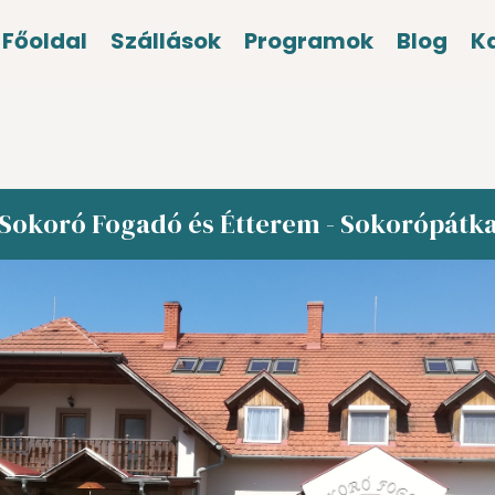
Főoldal
Szállások
Programok
Blog
K
Sokoró Fogadó és Étterem - Sokorópátk