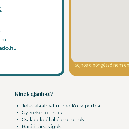
k
r
com
ado.hu
Sajnos a böngésző nem en
Kinek ajánlott?
Jeles alkalmat ünneplő csoportok
Gyerekcsoportok
Családokból álló csoportok
Baráti társaságok