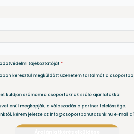
adatvédelmi tájékoztatóját
*
rlapon keresztül megküldött üzenetem tartalmát a csoportban
let küldjön számomra csoportoknak szóló ajánlatokkal
zvetlenül megkapják, a válaszadás a partner felelőssége.
nktől, kérem jelezze az info@csoportbanutazunk.hu e-mail c
Árajánlatkérés elküldése