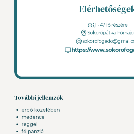
Elérhetősége
1 - 47 fő részére
Sokorópátka, Főmajo
sokorofogado@gmail.
https://www.sokorofog
További jellemzők
erdő közelében
medence
reggeli
félpanzió