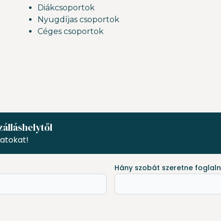
Diákcsoportok
Nyugdíjas csoportok
Céges csoportok
zálláshelytől
atokat!
Hány szobát szeretne foglaln