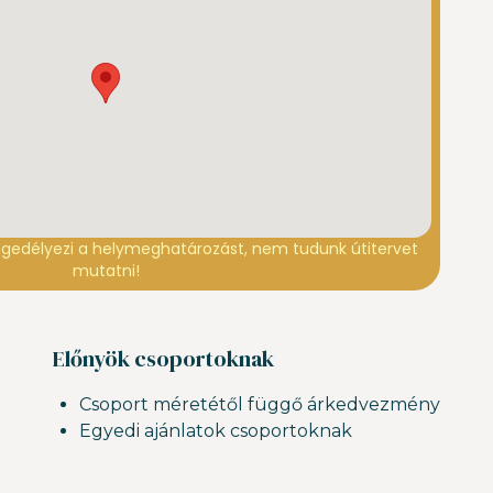
gedélyezi a helymeghatározást, nem tudunk útitervet
mutatni!
Előnyök csoportoknak
Csoport méretétől függő árkedvezmény
Egyedi ajánlatok csoportoknak