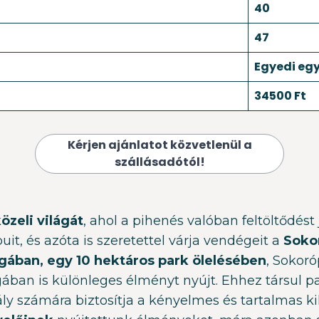
40
47
Egyedi egy
34500 Ft
Kérjen ajánlatot közvetlenül a
szállásadótól!
zeli világát
, ahol a pihenés valóban feltöltődést 
t, és azóta is szeretettel várja vendégeit a
Sokor
ában, egy 10 hektáros park ölelésében
, Sokoró
ban is különleges élményt nyújt. Ehhez társul p
ly számára biztosítja a kényelmes és tartalmas k