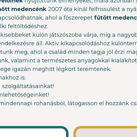
velőinek
nyújtottunk élményeket, mára azonban s
lnőtt medencénk
2007 óta kínál felfrissülést a n
apcsolódhatnak, ahol a főszerepet
fűtött meden
elki feltöltődéshez.
kisebbeket külön játszószoba várja, míg a nagyob
s rendelkezésre áll. Aktív kikapcsolódáshoz különt
tunk meg, ahol a család minden tagja jól érzi mag
k, valamint a természetes anyagokkal kialakított, 
lege igazán meghitt légkört teremtenek.
makhoz is:
 szolgáltatásainkat!
mlehetőségeinket!
 mindennapi rohanásból, látogasson el hozzánk csa