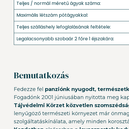
Teljes / normál méretű ágyak száma:
Maximális létszám pótágyakkal:
Teljes szálláshely lefoglalásának feltétele:
Legalacsonyabb szobaár 2 főre 1 éjszakára:
Bemutatkozás
Fedezze fel
panziónk nyugodt, természetkö
Fogadónk 2001 júniusában nyitotta meg kapui
Tájvédelmi Körzet közvetlen szomszédság
lenyűgöző természeti környezet már önmagá
szolgáltatáskínálata, amely minden korosztá