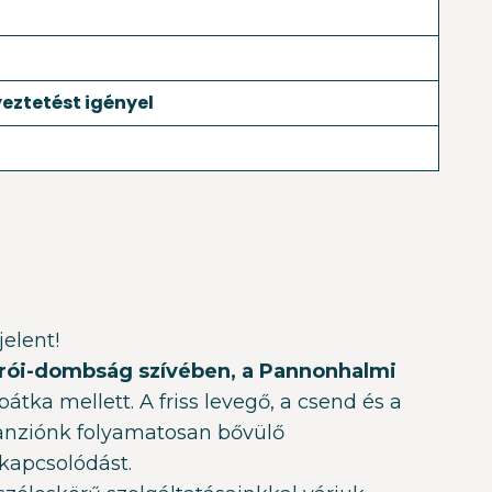
eztetést igényel
jelent!
ói-dombság szívében, a Pannonhalmi
pátka mellett. A friss levegő, a csend és a
anziónk folyamatosan bővülő
ikapcsolódást.