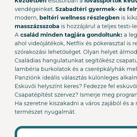
Kezdetben
elsősorban a
lovassportok ked
vendégeinket.
Szabadtéri gyermek- és fe
modern,
beltéri wellness részlegben
is kik
masszázsszoba
is hozzájárul a teljes testi-l
A
család minden tagjára gondoltunk:
a leg
ahol videójátékok, Netflix és pókerasztal i
szórakozási lehetőséget. Olyan helyet álmod
Családias hangulatunkat segítőkész csapatun
lambéria burkolatok és a cserépkályhák me
Panziónk ideális választás különleges alkal
Esküvői helyszínt keres? Fedezze fel esküvői
Csapatépítést szervez? Ismerje meg progra
Ha szeretne kiszakadni a város zajából és a
természet nyugalmát.