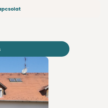
apcsolat
a