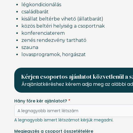
légkondicionálás
családbarát
kisállat beltérbe vihető (állatbarát)
közös beltéri helyiség a csoportnak
konferenciaterem
zenés rendezvény tartható
szauna
lovasprogramok, horgászat
Kérjen csoportos ajánlatot közvetlenül a s
Árajánlatkéréshez kérem adja meg az alábbi ad
Hány főre kér ajánlatot?
*
A legnagyobb ismert létszámot kérjük megadni.
Megjegyzés a csoport összetételére