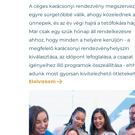
A céges karácsonyi rendezvény megszerve
egyre sürgetőbbé válik, ahogy közelednek 
ünnepek, és az év végi hajrá a tetőfokára há
Már csak egy szűk hónap áll rendelkezésre
ahhoz, hogy minden a helyére kerüljön - a
megfelelő karácsonyi rendezvényhelyszín
kiválasztása, az időpont lefoglalása, a csapat
igényeihez illő programok összeállítása - eh
adunk most gyorsan kivitelezhető ötleteket
Elolvasom