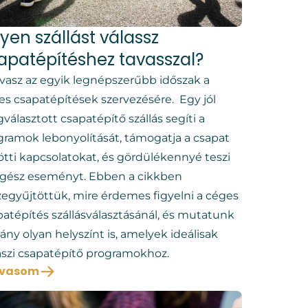
lyen szállást válassz
apatépítéshez tavasszal?
avasz az egyik legnépszerűbb időszak a
es csapatépítések szervezésére. Egy jól
álasztott csapatépítő szállás segíti a
gramok lebonyolítását, támogatja a csapat
ötti kapcsolatokat, és gördülékennyé teszi
egész eseményt. Ebben a cikkben
zegyűjtöttük, mire érdemes figyelni a céges
patépítés szállásválasztásánál, és mutatunk
ny olyan helyszínt is, amelyek ideálisak
aszi csapatépítő programokhoz.
lvasom