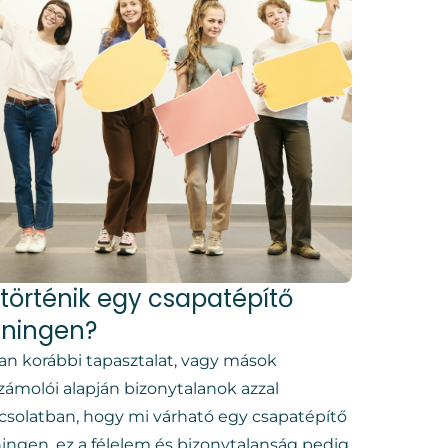
 történik egy csapatépítő
éningen?
an korábbi tapasztalat, vagy mások
zámolói alapján bizonytalanok azzal
csolatban, hogy mi várható egy csapatépítő
ningen, ez a félelem és bizonytalanság pedig