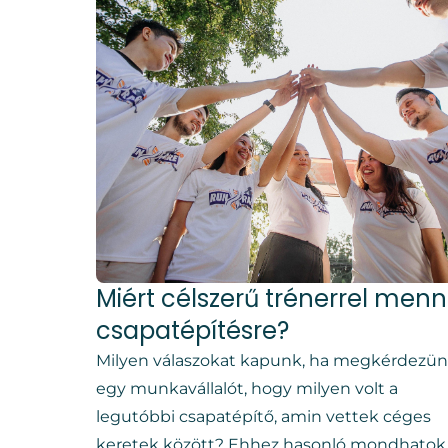
Miért célszerű trénerrel menn
csapatépítésre?
Milyen válaszokat kapunk, ha megkérdezü
egy munkavállalót, hogy milyen volt a
legutóbbi csapatépítő, amin vettek céges
keretek között? Ehhez hasonló mondhatok