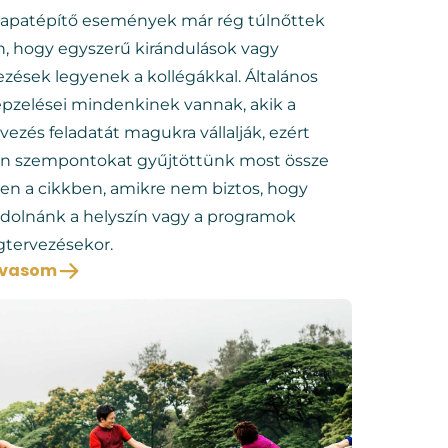
sapatépítő események már rég túlnőttek
n, hogy egyszerű kirándulások vagy
ezések legyenek a kollégákkal. Általános
épzelései mindenkinek vannak, akik a
vezés feladatát magukra vállalják, ezért
an szempontokat gyűjtöttünk most össze
en a cikkben, amikre nem biztos, hogy
dolnánk a helyszín vagy a programok
tervezésekor.
lvasom