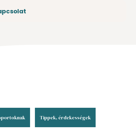
apcsolat
oportoknak
Tippek, érdekességek