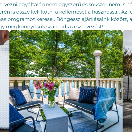
rvezni egyáltalán nem egyszerű és sokszor nem is hálás
én is össze kell kötni a kellemeset a hasznossal. Az 
lmas programot keresel. Böngéssz ajánlásaink között
ogy megkönnyítsük számodra a szervezést!