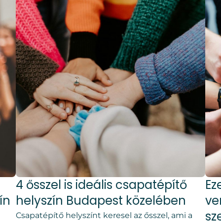
4 ősszel is ideális csapatépítő
Ez
ín
helyszín Budapest közelében
ve
sz
Csapatépítő helyszínt keresel az ősszel, ami a