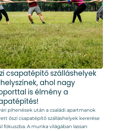
zi csapatépítő szálláshelyek
 helyszínek, ahol nagy
oporttal is élmény a
apatépítés!
yári pihenések után a családi apartmanok
ett őszi csapatépítő szálláshelyek kererése
ül fókuszba. A munka világában lassan