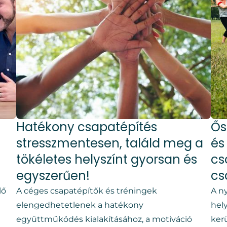
Hatékony csapatépítés
Ős
stresszmentesen, találd meg a
és
tökéletes helyszínt gyorsan és
cs
egyszerűen!
cs
lő
A céges csapatépítők és tréningek
A n
elengedhetetlenek a hatékony
hely
együttműködés kialakításához, a motiváció
ker