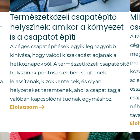
Természetközeli csapatépítő
Mi
-
helyszínek: amikor a környezet
cs
is a csapatot építi
A t
cég
A céges csapatépítések egyik legnagyobb
megv
kihívása, hogy valódi kiszakadást adjanak a
pro
hétköznapokból. A természetközeli csapatépítő
köz
helyszínek pontosan ebben segítenek:
az 
a
lelassítanak, kizökkentenek, és olyan
öss
helyzeteket teremtenek, ahol a csapat tagjai
csa
valóban kapcsolódni tudnak egymáshoz.
Elolvasom
néhá
tav
Elo