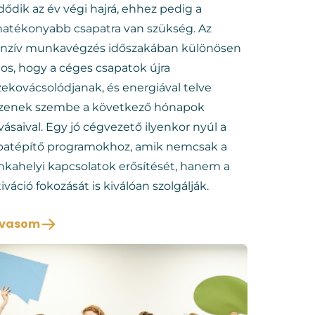
ődik az év végi hajrá, ehhez pedig a
hatékonyabb csapatra van szükség. Az
enzív munkavégzés időszakában különösen
tos, hogy a céges csapatok újra
zekovácsolódjanak, és energiával telve
zenek szembe a következő hónapok
vásaival. Egy jó cégvezető ilyenkor nyúl a
patépítő programokhoz, amik nemcsak a
kahelyi kapcsolatok erősítését, hanem a
váció fokozását is kiválóan szolgálják.
lvasom