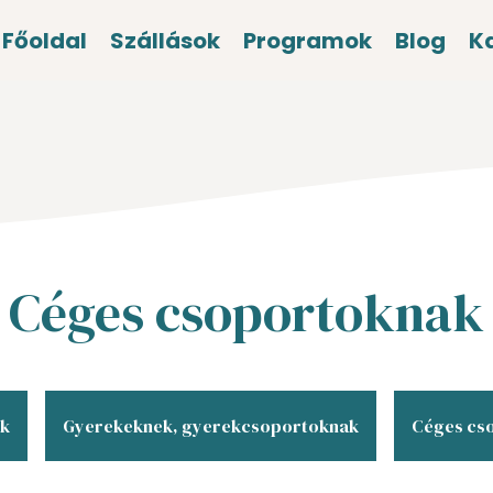
Főoldal
Szállások
Programok
Blog
K
Céges csoportoknak
ók
Gyerekeknek, gyerekcsoportoknak
Céges cs