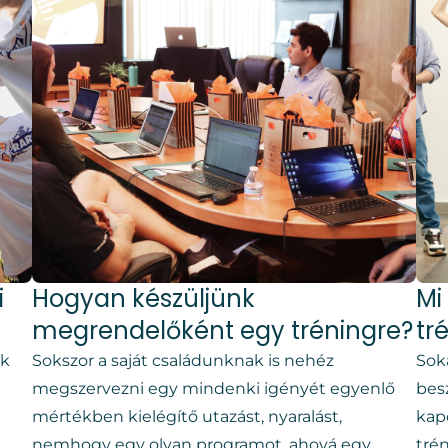
i
Hogyan készüljünk
Mi
megrendelőként egy tréningre?
tr
nk
Sokszor a saját családunknak is nehéz
Sok
megszervezni egy mindenki igényét egyenlő
bes
mértékben kielégítő utazást, nyaralást,
kap
nemhogy egy olyan programot, ahová egy
tré