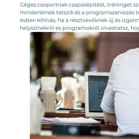
Céges csoportnak csapatépítést, tréninget sze
mindenkinek tetszik és a programszervezés ter
évben kihívás, ha a résztvevőknek új és izga
helyszínekről és programokról olvashatsz, h