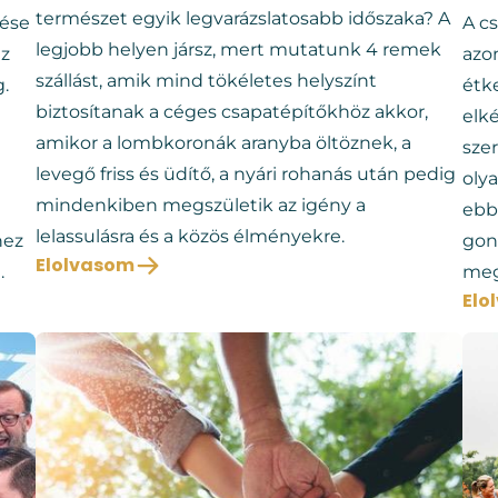
természet egyik legvarázslatosabb időszaka? A
zése
A c
legjobb helyen jársz, mert mutatunk 4 remek
az
azo
szállást, amik mind tökéletes helyszínt
g.
étk
biztosítanak a céges csapatépítőkhöz akkor,
elk
amikor a lombkoronák aranyba öltöznek, a
szer
levegő friss és üdítő, a nyári rohanás után pedig
oly
mindenkiben megszületik az igény a
ebb
lelassulásra és a közös élményekre.
hez
gon
Elolvasom
.
meg
Elo