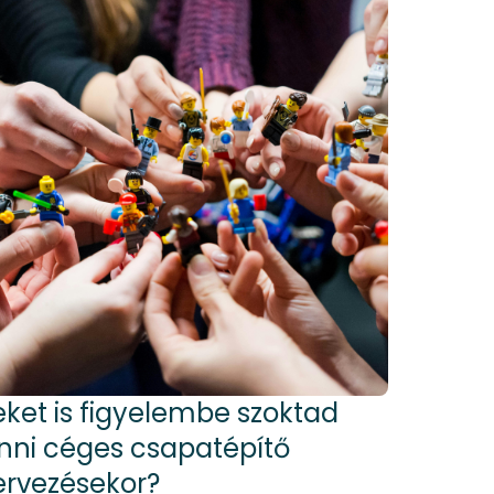
eket is figyelembe szoktad
nni céges csapatépítő
ervezésekor?