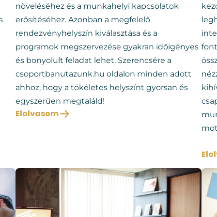
növeléséhez és a munkahelyi kapcsolatok
kezd
s
erősítéséhez. Azonban a megfelelő
leg
rendezvényhelyszín kiválasztása és a
int
programok megszervezése gyakran időigényes
fon
és bonyolult feladat lehet. Szerencsére a
öss
csoportbanutazunk.hu
oldalon minden adott
néz
ahhoz, hogy a tökéletes helyszínt gyorsan és
kihí
egyszerűen megtaláld!
csa
Elolvasom
mun
moti
Elo